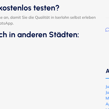
kostenlos testen?
 an, damit Sie die Qualität in Iserlohn selbst erleben
hatsApp.
ch in anderen Städten:
A
J
J
M
A