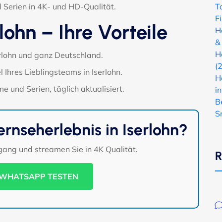
 Serien in 4K- und HD-Qualität.
T
F
ohn – Ihre Vorteile
H
&
H
erlohn und ganz Deutschland.
(
 Ihres Lieblingsteams in Iserlohn.
H
e und Serien, täglich aktualisiert.
i
B
S
ernseherlebnis in Iserlohn?
ugang und streamen Sie in 4K Qualität.
R
 WHATSAPP TESTEN