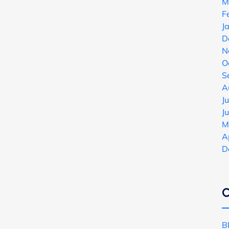
M
F
J
D
N
O
S
A
J
J
M
A
D
C
B