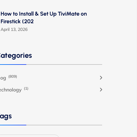
How to Install & Set Up TiviMate on
Firestick (202
April 13, 2026
ategories
(809)
log
(1)
echnology
ags