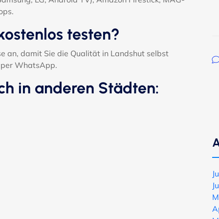
ops.
kostenlos testen?
e an, damit Sie die Qualität in Landshut selbst
ch per WhatsApp.
ch in anderen Städten:
A
J
J
M
A