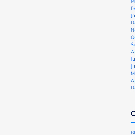
M
F
J
D
N
O
S
A
J
J
M
A
D
C
B