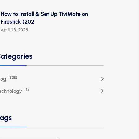
How to Install & Set Up TiviMate on
Firestick (202
April 13, 2026
ategories
(809)
log
(1)
echnology
ags