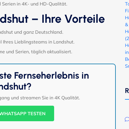
 Serien in 4K- und HD-Qualität.
T
F
shut – Ihre Vorteile
H
&
H
ndshut und ganz Deutschland.
(
l Ihres Lieblingsteams in Landshut.
H
e und Serien, täglich aktualisiert.
i
B
S
ste Fernseherlebnis in
ndshut?
R
ugang und streamen Sie in 4K Qualität.
 WHATSAPP TESTEN