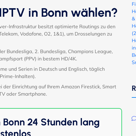
F
PTV in Bonn wählen?
H
&
H
er-Infrastruktur besitzt optimierte Routings zu den
(
(Telekom, Vodafone, O2, 1&1), um Drosselungen zu
H
i
der Bundesliga, 2. Bundesliga, Champions League,
B
Kampfsport (PPV) in bestem HD/4K.
S
me und Serien in Deutsch und Englisch, täglich
 Prime-Inhalten).
ei der Einrichtung auf Ihrem Amazon Firestick, Smart
R
 TV oder Smartphone.
n Bonn 24 Stunden lang
stenlos