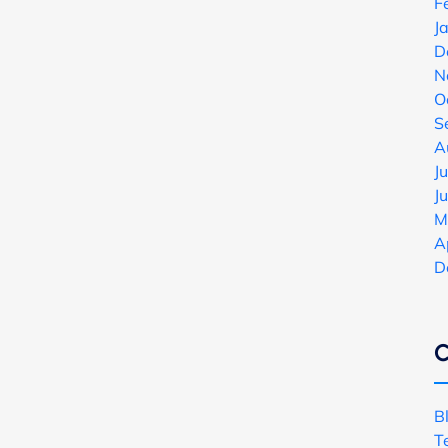
F
J
D
N
O
S
A
J
J
M
A
D
C
B
T