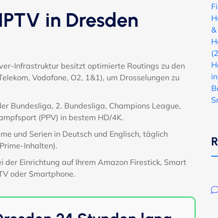
F
PTV in Dresden
H
&
H
(
H
er-Infrastruktur besitzt optimierte Routings zu den
i
(Telekom, Vodafone, O2, 1&1), um Drosselungen zu
B
S
der Bundesliga, 2. Bundesliga, Champions League,
Kampfsport (PPV) in bestem HD/4K.
me und Serien in Deutsch und Englisch, täglich
R
 Prime-Inhalten).
ei der Einrichtung auf Ihrem Amazon Firestick, Smart
 TV oder Smartphone.