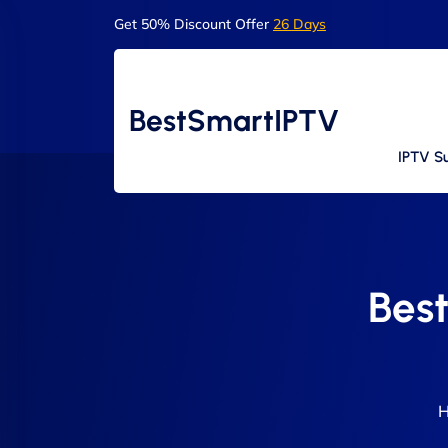
Get 50% Discount Offer
26 Days
BestSmartIPTV
IPTV Su
Best