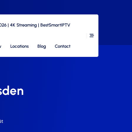
2026 | 4K Streaming | BestSmartIPTV
w
Locations
Blog
Contact
esden
ät