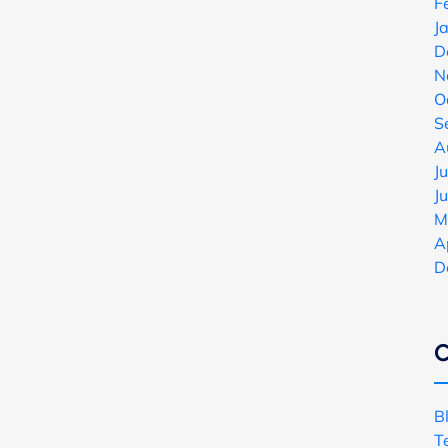
F
J
D
N
O
S
A
J
J
M
A
D
C
B
T