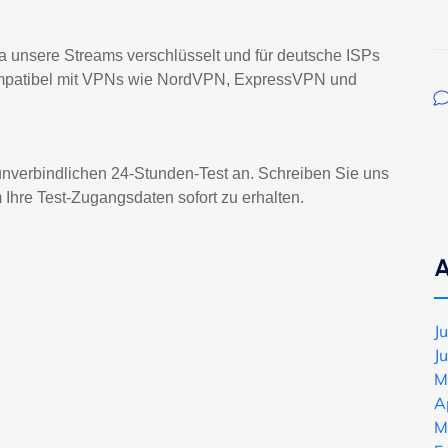
da unsere Streams verschlüsselt und für deutsche ISPs
l kompatibel mit VPNs wie NordVPN, ExpressVPN und
 unverbindlichen 24-Stunden-Test an. Schreiben Sie uns
Ihre Test-Zugangsdaten sofort zu erhalten.
A
J
J
M
A
M