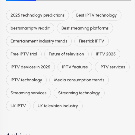
2025 technology predictions
Best IPTV technology
bestsmartiptv reddit
Best streaming platforms
Entertainment industry trends
Firestick IPTV
Free IPTV trial
Future of television
IPTV 2025
IPTV devices in 2025
IPTV features
IPTV services
IPTV technology
Media consumption trends
Streaming services
Streaming technology
UK IPTV
UK television industry