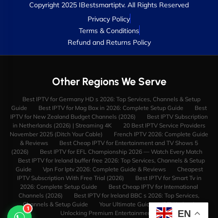
Copyright 2025 IBestsmartiptv. All Rights Reserved
Privacy Policy
Terms & Conditions
Refund and Returns Policy
Other Regions We Serve
Best IPTV for Germany HD s 2026: Top Services, Channels & Setup
Guide
Best IPTV for Mag Box in 2026: Complete Setup Guide
Best
IPTV for New Zealand Budget Channels (2026)
Best IPTV Subscription
in Netherlands (2026) | Streaming 4K
20 Best IPTV Service Providers
November 2025 (Ditch Your Cable)
French IPTV 2026: Complete Guide
& Reviews
Best Cheap IPTV for Entertainment and TV Shows 5
(2026)
Best IPTV for EFL Championship 2026 — Watch Every Match
Best IPTV for Ireland buffer free 2026: Top Services, Channels & Setup
Guide
Vpn For Iptv 2026: Complete Guide & Reviews
Cheapest
IPTV Subscription With Free Trial (2026)
Best IPTV for Smart Tv in
2026: Complete Setup Guide
Best Cheap IPTV for International
Channels (2026)
Best IPTV for Ireland BBC s 2026: Top Services,
Channels & Setup Guide
Your Ultimate Guide to IPTV Ireland:
1
EN
Unlocking Premium Entertainment