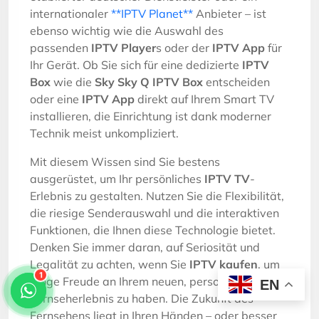
internationaler
**IPTV Planet**
Anbieter – ist
ebenso wichtig wie die Auswahl des
passenden
IPTV Player
s oder der
IPTV App
für
Ihr Gerät. Ob Sie sich für eine dedizierte
IPTV
Box
wie die
Sky Sky Q IPTV Box
entscheiden
oder eine
IPTV App
direkt auf Ihrem Smart TV
installieren, die Einrichtung ist dank moderner
Technik meist unkompliziert.
Mit diesem Wissen sind Sie bestens
ausgerüstet, um Ihr persönliches
IPTV TV
-
Erlebnis zu gestalten. Nutzen Sie die Flexibilität,
die riesige Senderauswahl und die interaktiven
Funktionen, die Ihnen diese Technologie bietet.
Denken Sie immer daran, auf Seriosität und
Legalität zu achten, wenn Sie
IPTV kaufen
, um
1
lange Freude an Ihrem neuen, personalisierten
EN
Fernseherlebnis zu haben. Die Zukunft des
Fernsehens liegt in Ihren Händen – oder besser