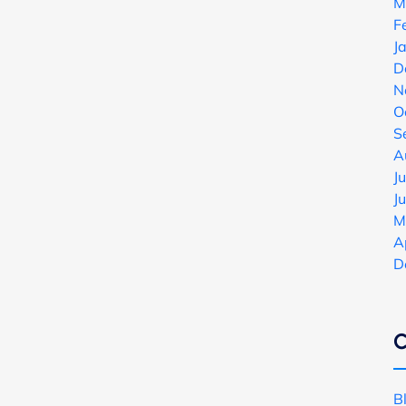
M
F
J
D
N
O
S
A
J
J
M
A
D
C
B