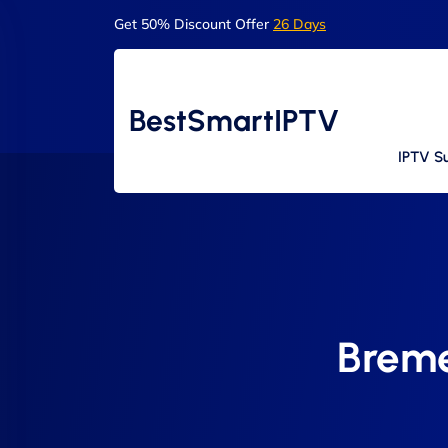
Get 50% Discount Offer
26 Days
BestSmartIPTV
IPTV Su
Breme