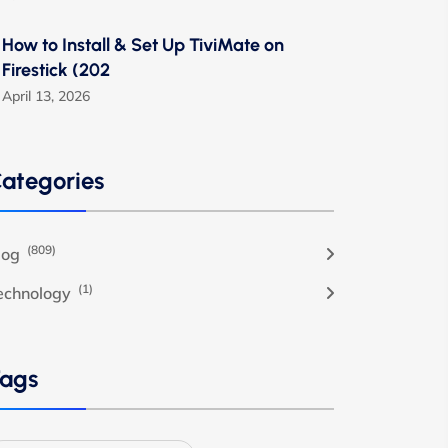
How to Install & Set Up TiviMate on
Firestick (202
April 13, 2026
ategories
(809)
log
(1)
echnology
ags