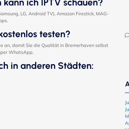
n kann ich IPTV schauen?
(Samsung, LG, Android TV), Amazon Firestick, MAG-
ops.
kostenlos testen?
e an, damit Sie die Qualität in Bremerhaven selbst
ch per WhatsApp.
ch in anderen Städten:
A
J
J
M
A