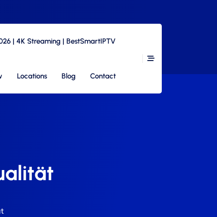
2026 | 4K Streaming | BestSmartIPTV
w
Locations
Blog
Contact
alität
t