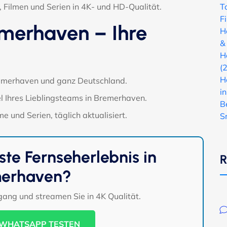
 Filmen und Serien in 4K- und HD-Qualität.
T
F
merhaven – Ihre
H
&
H
(
H
remerhaven und ganz Deutschland.
i
l Ihres Lieblingsteams in Bremerhaven.
B
e und Serien, täglich aktualisiert.
S
ste Fernseherlebnis in
R
erhaven?
ugang und streamen Sie in 4K Qualität.
 WHATSAPP TESTEN