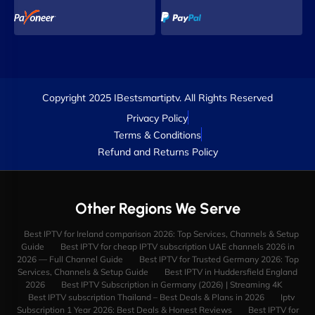
Copyright 2025 IBestsmartiptv. All Rights Reserved
Privacy Policy
Terms & Conditions
Refund and Returns Policy
Other Regions We Serve
Best IPTV for Ireland comparison 2026: Top Services, Channels & Setup
Guide
Best IPTV for cheap IPTV subscription UAE channels 2026 in
2026 — Full Channel Guide
Best IPTV for Trusted Germany 2026: Top
Services, Channels & Setup Guide
Best IPTV in Huddersfield England
2026
Best IPTV Subscription in Germany (2026) | Streaming 4K
Best IPTV subscription Thailand – Best Deals & Plans in 2026
Iptv
Subscription 1 Year 2026: Best Deals & Honest Reviews
Best IPTV for